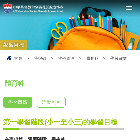
學習目標
首頁
>
學與教
>
學科資源
>
體育科
>
學習目標
體育科
學習目標
活動照片
第一學習階段
(
小一至小三
)
的學習目標
在完成第一學習階段，學生能