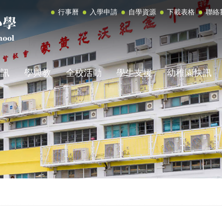
行事曆
入學申請
自學資源
下載表格
聯絡
資訊
學與教
全校活動
學生支援
幼稚園快訊