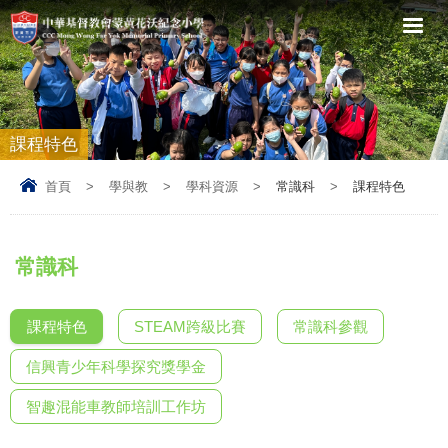
課程特色
首頁
>
學與教
>
學科資源
>
常識科
>
課程特色
常識科
課程特色
STEAM跨級比賽
常識科參觀
信興青少年科學探究獎學金
智趣混能車教師培訓工作坊