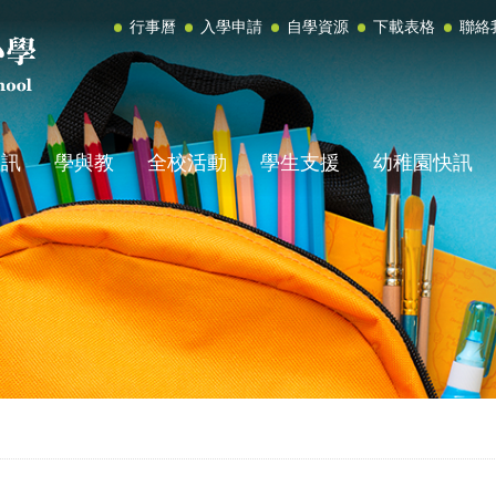
行事曆
入學申請
自學資源
下載表格
聯絡
資訊
學與教
全校活動
學生支援
幼稚園快訊