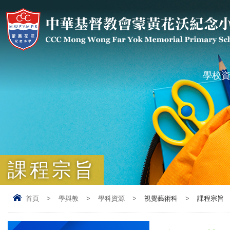
學校
課程宗旨
首頁
>
學與教
>
學科資源
>
視覺藝術科
>
課程宗旨