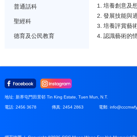
1. 培養創意及
普通話科
2. 發展技能與
聖經科
3. 培養評賞藝
4. 認識藝術的
德育及公民教育
地址: 新界屯門田景邨 Tin King Estate, Tuen Mun, N.T.
電話: 2456 3678
傳真: 2454 2863
電郵:
info@cccmwfy