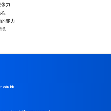
想像力
過程
術的能力
情境
s.edu.hk