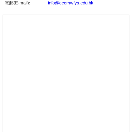
電郵(E-mail):
info@cccmwfys.edu.hk