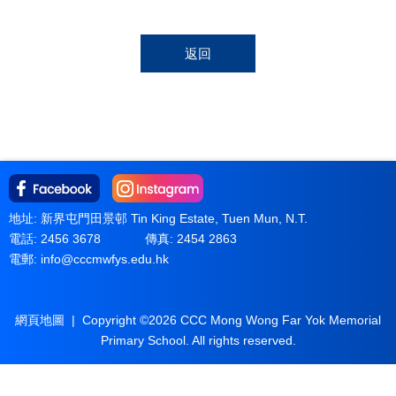
返回
地址: 新界屯門田景邨 Tin King Estate, Tuen Mun, N.T.
電話: 2456 3678
傳真: 2454 2863
電郵:
info@cccmwfys.edu.hk
網頁地圖
| Copyright ©
2026 CCC Mong Wong Far Yok Memorial
Primary School. All rights reserved.