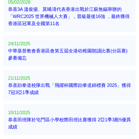
05/02/2026
恭喜3A 溫俊揚、莫晞濤代表香港出戰於江蘇無錫舉辦的
「WRC2025 世界機械人大賽」，晉級最後16強 ，最終獲得
香港區冠軍及全國第11名
24/11/2025
中華基督教會香港區會第五屆全港幼稚園朗誦比賽(分區賽)
參賽備忘
21/11/2025
恭喜跆拳道校隊出戰「飛躍杯國際跆拳道錦標賽 2025」獲得
7冠3亞1季成績
10/11/2025
恭喜田徑隊於屯門區小學校際田徑比賽獲得 2亞1季3殿5優異
成績