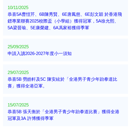
10/11/2025
恭喜5A曹愷芹、6B陳秀賢、6E唐鳳慈、6E彭文穎 於香港飛
鏢專業聯賽2025校際盃（小學組）獲得冠軍，5A徐允熙、
5A梁晉瑜、5E康榮建、6A馮家裕獲得季軍
25/09/2025
申請入讀2026-2027年度小一須知
29/07/2025
恭喜5B 勞皓軒及5C 陳安絃於「全港男子青少年跆拳道比
賽」獲得全港亞軍。
15/07/2025
恭喜5B 張天衡於「全港男子青少年跆拳道比賽」獲得全港
冠軍及3A 許博獲得季軍